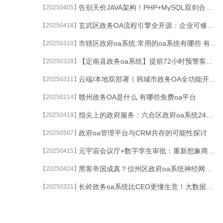
告别天价JAVA架构！PHP+MySQL双剑合璧，开源八步区政务oa系统代码全裸奔
【20250405】
玄武区政务OA流程引擎全开源：企业可修改BPMN源码，打造无边界审批规则
【20250418】
市辖区政府oa系统:常用的oa系统有哪些 有没有支持免费使用的
【20250310】
【定南县政务oa系统】提前72小时预警客户流失的黑科技
【20250328】
云端/本地双部署｜韩城市政务OA全功能开源协同平台发布
【20250311】
赣州政务OA是什么 有哪些免费oa平台
【20250214】
指尖上的政府服务：六合区政府oa系统24小时不打烊的智慧政务大厅
【20250419】
政府oa管理平台与CRM共存的可能性探讨
【20250507】
元宇宙会议厅+数字孪生审批：重新想象商都政府oa系统
【20250415】
黑客帝国成真？信州区政府oa系统神经网络让机器学会自我进化
【20250424】
长岭政务oa系统比CEO更懂生意！大数据预测下一个爆款产品
【20250321】