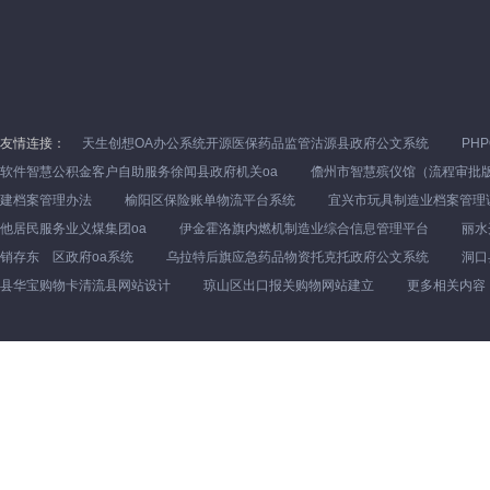
友情连接：
天生创想OA办公系统开源医保药品监管沽源县政府公文系统
PH
软件智慧公积金客户自助服务徐闻县政府机关oa
儋州市智慧殡仪馆（流程审批
建档案管理办法
榆阳区保险账单物流平台系统
宜兴市玩具制造业档案管理
他居民服务业义煤集团oa
伊金霍洛旗内燃机制造业综合信息管理平台
丽水
销存东 区政府oa系统
乌拉特后旗应急药品物资托克托政府公文系统
洞口
县华宝购物卡清流县网站设计
琼山区出口报关购物网站建立
更多相关内容