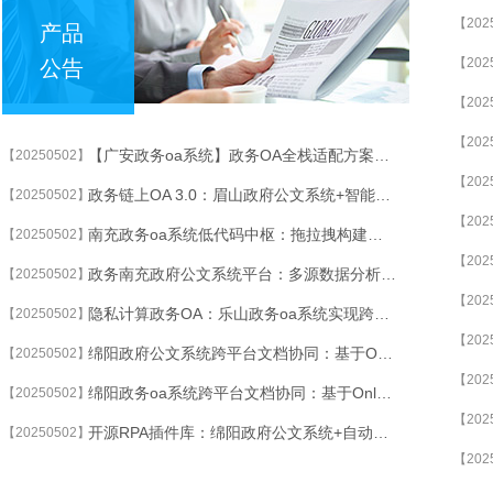
【202
产品
【202
公告
【202
【202
【广安政务oa系统】政务OA全栈适配方案：麒麟系统+飞腾芯片深度优化
【20250502】
【202
政务链上OA 3.0：眉山政府公文系统+智能合约自动履约审计
【20250502】
【202
南充政务oa系统低代码中枢：拖拉拽构建审批流，业务部门自主运维
【20250502】
【202
政务南充政府公文系统平台：多源数据分析生成领导决策参考报告
【20250502】
【202
隐私计算政务OA：乐山政务oa系统实现跨委办局数据安全碰撞
【20250502】
【202
绵阳政府公文系统跨平台文档协同：基于OnlyOffice的开源OA实现Office在线编辑
【20250502】
【202
绵阳政务oa系统跨平台文档协同：基于OnlyOffice的开源OA实现Office在线编辑
【20250502】
【202
开源RPA插件库：绵阳政府公文系统+自动化脚本自由调用，连接ERP/CRM系统
【20250502】
【202