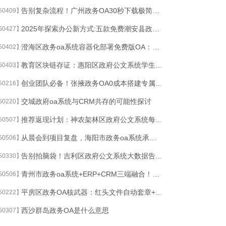
告别复杂流程！广州政务OA30秒下载极简免费OA系统
50409】
2025年探索办公新方式:五款免费潮安县政务OA
50427】
澄海区政务oa系统容器化部署免费版OA：Docker+K8s技术实现3分钟极速搭建
50402】
教育区块链存证：惠阳区政府公文系统学生档案/获奖记录/教师考评永久可信溯源
50403】
创业团队必备！张掖政务OA0成本搭建专属云端办公平台
50216】
交城政府oa系统与CRM共存的可能性探讨
50220】
推荐返现计划：神农架林区政府公文系统每成功推荐1家企业获万元奖励
50507】
从晨会到项目复盘，海阳市政务oa系统承载所有办公对话流
50506】
告别拍脑袋！吉利区政府公文系统大数据告诉你99%老板都犯的决策错误
50330】
青州市政务oa系统+ERP+CRM三端融合！大型集团数字化转型终极方案
50506】
平房区政务OA核武器：红头文件自动套章+依申请公开智能过滤
50222】
西沙群岛政务OA是什么意思
50307】