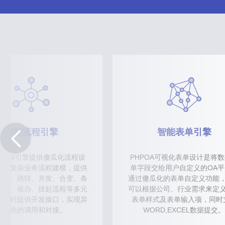
智能流程引擎
智能表单引擎
OA流程引擎提供傻瓜化流程设
PHPOA可视化表单设计是将
速对复杂业务流程建模，提供
单字段交给用户自定义的OA平
回退、跳转、并发、合变、条
通过傻瓜化的表单自定义功能
委办、催办、挂起流程等多元
可以根据公司、行业需求来定
。同时提供开发接口，实现异
表单样式及表单输入项，同时
构系统的调用和对接。
WORD,EXCEL数据提交。