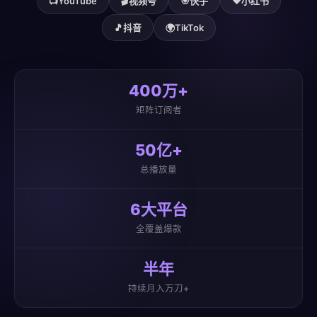
📺
YouTube
🎬
视频号
🎯
快手
❤️
小红书
🎵
抖音
🌍
TikTok
400万+
矩阵订阅者
50亿+
总播放量
6大平台
全覆盖爆款
半年
持续月入万刀+