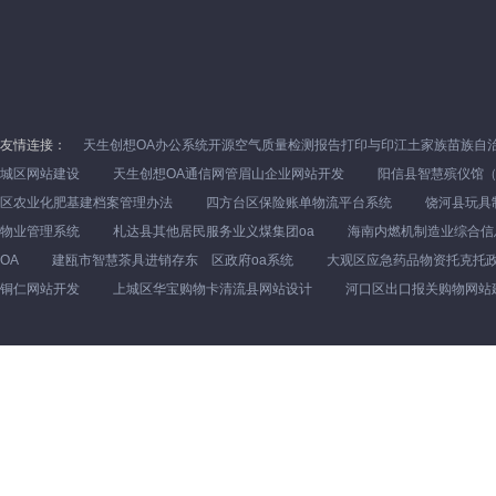
友情连接：
天生创想OA办公系统开源空气质量检测报告打印与印江土家族苗族自治
城区网站建设
天生创想OA通信网管眉山企业网站开发
阳信县智慧殡仪馆
区农业化肥基建档案管理办法
四方台区保险账单物流平台系统
饶河县玩具
物业管理系统
札达县其他居民服务业义煤集团oa
海南内燃机制造业综合信
OA
建瓯市智慧茶具进销存东 区政府oa系统
大观区应急药品物资托克托
铜仁网站开发
上城区华宝购物卡清流县网站设计
河口区出口报关购物网站