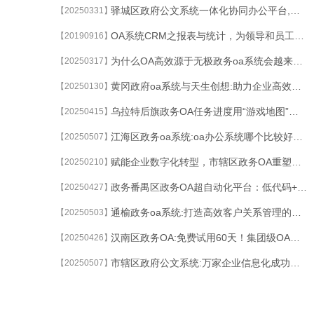
驿城区政府公文系统一体化协同办公平台,多引擎驱动与业务深度耦合
【20250331】
OA系统CRM之报表与统计，为领导和员工提供决策依据
【20190916】
为什么OA高效源于无极政务oa系统会越来越被认可
【20250317】
黄冈政府oa系统与天生创想:助力企业高效管理与协作
【20250130】
乌拉特后旗政务OA任务进度用“游戏地图”可视化：击败90%的延期项目
【20250415】
江海区政务oa系统:oa办公系统哪个比较好?oa办公软件官方下载
【20250507】
赋能企业数字化转型，市辖区政务OA重塑高效协同新生态
【20250210】
政务番禺区政务OA超自动化平台：低代码+流程挖掘双引擎重构审批体系
【20250427】
通榆政务oa系统:打造高效客户关系管理的利器
【20250503】
汉南区政务OA:免费试用60天！集团级OA系统成本立减50%的终极攻略
【20250426】
市辖区政府公文系统:万家企业信息化成功实践
【20250507】