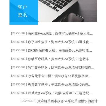
客户
资讯
海南政务oa系统：微信排队提醒+诊室人流热力图，候诊时间缩短60%
【20250502】
数字孪生病房：海南政务oa系统3D可视化系统实时监控设备状态与能耗波动
【20250502】
DRG医保控费大脑：海南政务oa系统智能分析病组成本，合规预警准确率99%
【20250502】
移动医疗哨兵：黄南政务oa系统5G急救车实时传输患者数据，急诊响应缩短50%
【20250502】
数字政务哨兵：陇南政务oa系统AI实时扫描政务系统漏洞与异常操作
【20250502】
政务元宇宙中枢：酒泉政务oa系统数字孪生技术重构跨部门协同指挥体系
【20250502】
教育数字基座：平凉政务oa系统低代码搭建符合教育局标准的智能审批流程
【20250502】
武威政务oa系统：鸿蒙/安卓/IOS三端适配，教师野外教研也能批作业
【20250502】
政府机关西市政务oa系统关键模块的设计与实现
【20250321】