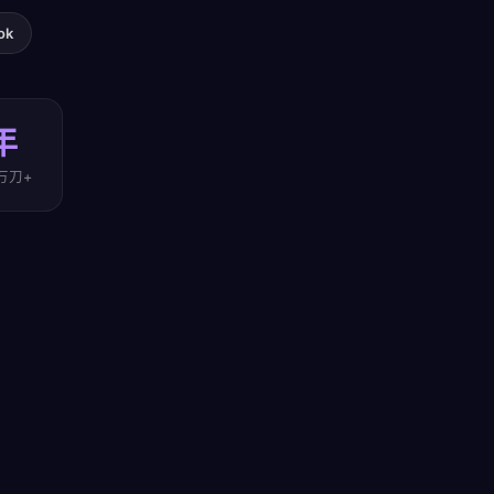
ok
年
万刀+