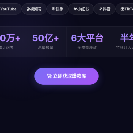

YouTube
🎬
视频号
🎯
快手
❤️
小红书
🎵
抖音
🌍
TikT
00万+
50亿+
6大平台
半
阵订阅者
总播放量
全覆盖爆款
持续月入
🚀 立即获取爆款库