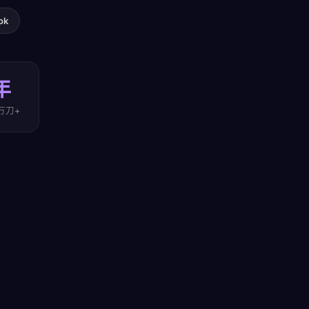
ok
年
万刀+