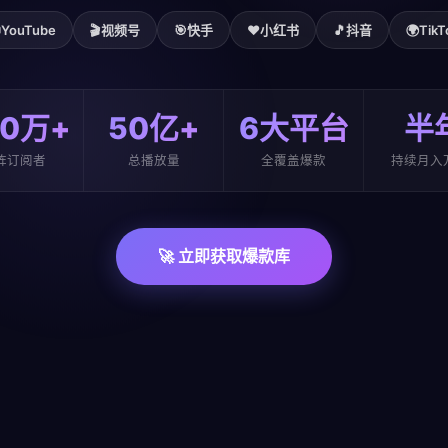

YouTube
🎬
视频号
🎯
快手
❤️
小红书
🎵
抖音
🌍
TikT
00万+
50亿+
6大平台
半
阵订阅者
总播放量
全覆盖爆款
持续月入
🚀 立即获取爆款库