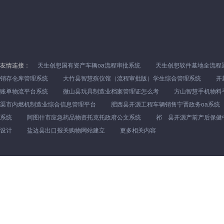
友情连接：
天生创想国有资产车辆oa流程审批系统
天生创想软件墓地全流程
销存仓库管理系统
大竹县智慧殡仪馆（流程审批版）学生综合管理系统
开
账单物流平台系统
微山县玩具制造业档案管理证怎么考
方山智慧手机物料
渠市内燃机制造业综合信息管理平台
肥西县开源工程车辆销售宁晋政务oa系统
系统
阿图什市应急药品物资托克托政府公文系统
祁 县开源产前产后保健
设计
盐边县出口报关购物网站建立
更多相关内容