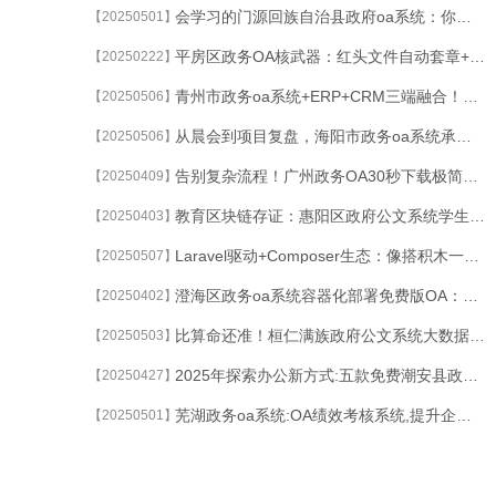
会学习的门源回族自治县政府oa系统：你每拒绝1次加班申请，AI就优化排班算法
【20250501】
平房区政务OA核武器：红头文件自动套章+依申请公开智能过滤
【20250222】
青州市政务oa系统+ERP+CRM三端融合！大型集团数字化转型终极方案
【20250506】
从晨会到项目复盘，海阳市政务oa系统承载所有办公对话流
【20250506】
告别复杂流程！广州政务OA30秒下载极简免费OA系统
【20250409】
教育区块链存证：惠阳区政府公文系统学生档案/获奖记录/教师考评永久可信溯源
【20250403】
Laravel驱动+Composer生态：像搭积木一样组装你的智能信创 国产化OA
【20250507】
澄海区政务oa系统容器化部署免费版OA：Docker+K8s技术实现3分钟极速搭建
【20250402】
比算命还准！桓仁满族政府公文系统大数据预测客户下一秒想买什么
【20250503】
2025年探索办公新方式:五款免费潮安县政务OA
【20250427】
芜湖政务oa系统:OA绩效考核系统,提升企业管理效率
【20250501】